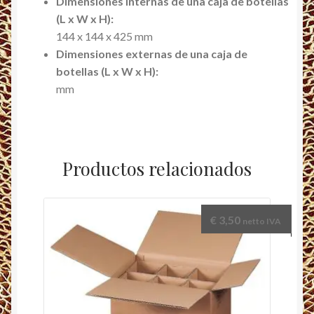
Dimensiones internas de una caja de botellas
(L x W x H):
144 x 144 x 425 mm
Dimensiones externas de una caja de
botellas (L x W x H):
mm
Productos relacionados
€
3,50
netto IVA