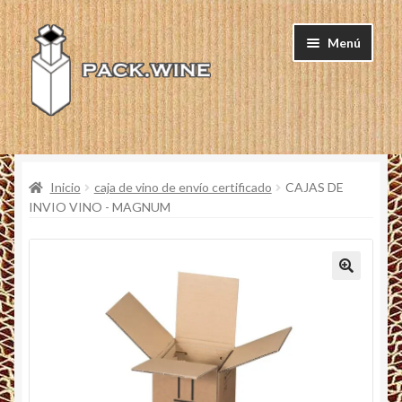
Ir
Ir
Menú
a
al
la
contenido
navegación
INICIO
Inicio
caja de vino de envío certificado
CAJAS DE
PRODUCTOS
INVIO VINO - MAGNUM
CERTIFICACION
NEGOCIOS
QUIEN SOMOS