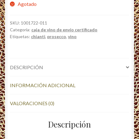
Agotado
SKU:
1001722-011
Categoría:
caja de vino de envío certificado
Etiquetas:
chianti
,
prosecco
,
vino
DESCRIPCIÓN
INFORMACIÓN ADICIONAL
VALORACIONES (0)
Descripción