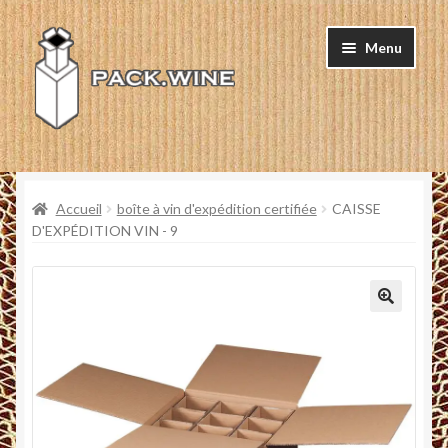
Sauter
Skip
Menu
à
to
la
content
navigation
ACCUEIL
Accueil
boîte à vin d'expédition certifiée
CAISSE
PRODUITS
D'EXPÉDITION VIN - 9
CERTIFICATION
ENTREPRISE
À PROPOS