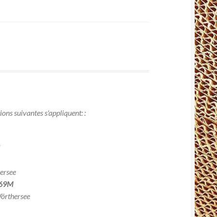
ions suivantes s'appliquent: :
H
ersee
769M
Wörthersee