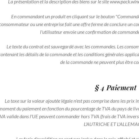
La présentation et la description des biens sur le site www.pack.win
En commandant un produit en cliquant sur le bouton "Commander
consommateur ou une entreprise fait une offre ferme de conclure un cont
l'utilisateur envoie une confirmation de commande
Le texte du contrat est sauvegardé avec les commandes. Les conso
contenant les détails de la commande et les conditions générales applica
de la commande ne peuvent plus être con
§ 4 Paiement
La taxe sur la valeur ajoutée légale n'est pas comprise dans les prix 
moment du paiement en fonction du pourcentage de TVA du pays de livr
VA valide dans l'UE peuvent commander hors TVA (frais de TVA inve
L'AUTRICHE ET L'ALLEM
Les frais d'expédition ne sont pas inclus dans le prix affiché e