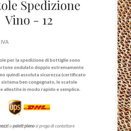
tole Spedizione
Vino - 12
 IVA
le per la spedizione di bottiglie sono
 cartone ondulato doppio estremamente
no quindi assoluta sicurezza (certificato
l sistema ben congegnato, le scatole
 allestite in modo rapido e semplice.
pezzi
o
palett pieno
si prega di contattare