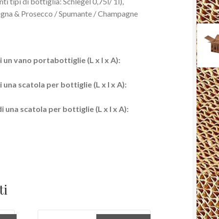
ti tipi di bottiglia: Schlegel 0,75l/ 1l),
ogna & Prosecco / Spumante / Champagne
 un vano portabottiglie (L x l x A):
una scatola per bottiglie (L x l x A):
una scatola per bottiglie (L x l x A):
ti