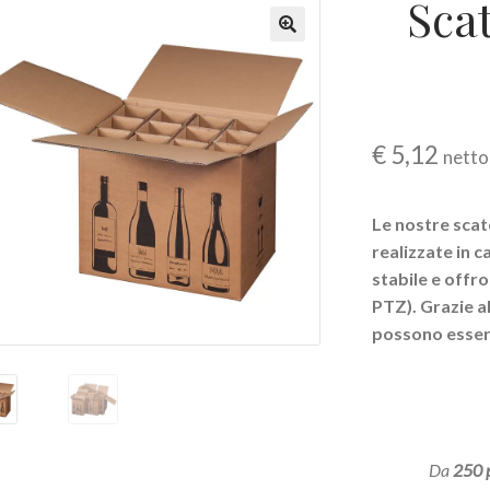
Sca
€
5,12
netto
Le nostre scato
realizzate in
stabile e offro
PTZ). Grazie a
possono essere
Da
250 