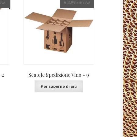
€
3,99
 IVA
netto IVA
 2
Scatole Spedizione Vino - 9
Per saperne di più