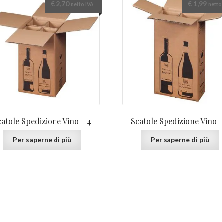
€
2,70
€
1,99
netto IVA
netto
catole Spedizione Vino - 4
Scatole Spedizione Vino -
Per saperne di più
Per saperne di più