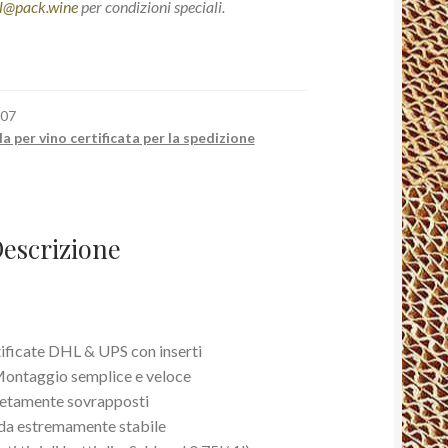
l@pack.wine
per condizioni speciali.
007
a per vino certificata per la spedizione
escrizione
tificate DHL & UPS con inserti
Montaggio semplice e veloce
letamente sovrapposti
da estremamente stabile